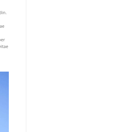
din.
tae
s
per
vitae