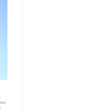
c
 nec
t